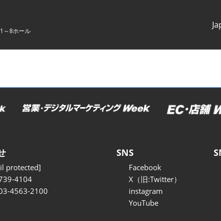
Ja
1～8ホール
Japanes
English
せ
SNS
S
l protected]
Facebook
739-4104
X（旧:Twitter）
 03-4563-2100
instagram
YouTube