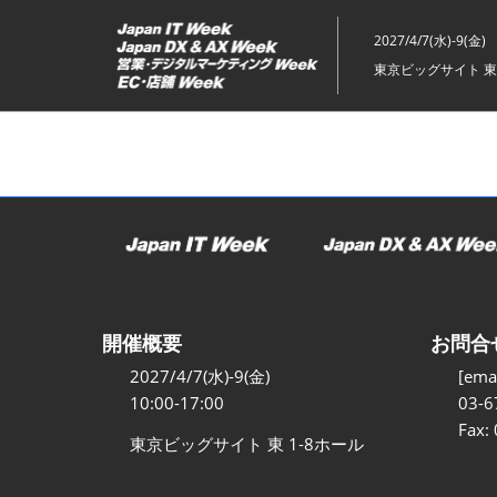
ス
キ
2027/4/7(水)-9(金)
ッ
東京ビッグサイト 東
プ
し
て
進
む
開催概要
お問合
2027/4/7(水)-9(金)
[emai
10:00-17:00
03-6
Fax:
東京ビッグサイト 東 1-8ホール