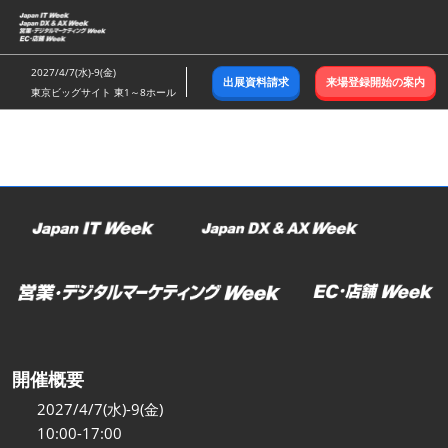
ス
キ
ッ
2027/4/7(水)-9(金)
出展資料請求
来場登録開始の案内
プ
東京ビッグサイト 東1～8ホール
し
て
進
む
開催概要
2027/4/7(水)-9(金)
10:00-17:00