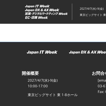
ス
キ
2027/4/7(水)-9(金)
ッ
東京ビッグサイト 東
プ
し
て
進
む
開催概要
お問合
2027/4/7(水)-9(金)
[emai
10:00-17:00
03-6
Fax:
東京ビッグサイト 東 1-8ホール