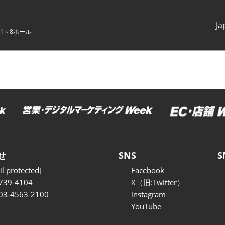
Ja
1～8ホール
Japanes
English
せ
SNS
S
l protected]
Facebook
739-4104
X（旧:Twitter）
 03-4563-2100
instagram
YouTube