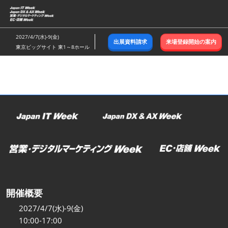
ス
キ
ッ
2027/4/7(水)-9(金)
出展資料請求
来場登録開始の案内
プ
東京ビッグサイト 東1～8ホール
し
て
進
む
開催概要
2027/4/7(水)-9(金)
10:00-17:00