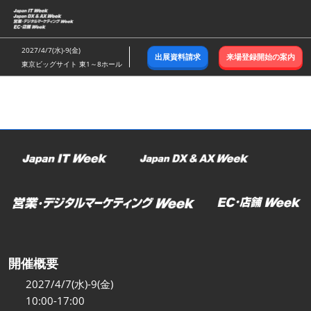
ス
キ
ッ
2027/4/7(水)-9(金)
出展資料請求
来場登録開始の案内
プ
東京ビッグサイト 東1～8ホール
し
て
進
む
開催概要
2027/4/7(水)-9(金)
10:00-17:00