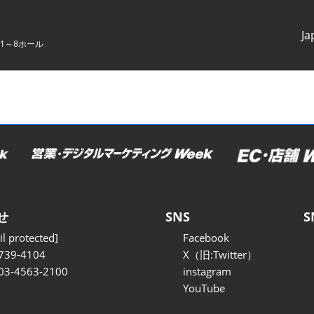
Ja
1～8ホール
Japanes
English
せ
SNS
S
l protected]
Facebook
739-4104
X（旧:Twitter）
 03-4563-2100
instagram
YouTube