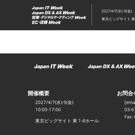
ス
キ
2027/4/7(水)-9(金)
ッ
東京ビッグサイト 東
プ
し
て
進
む
開催概要
お問合
2027/4/7(水)-9(金)
[emai
10:00-17:00
03-6
Fax:
東京ビッグサイト 東 1-8ホール