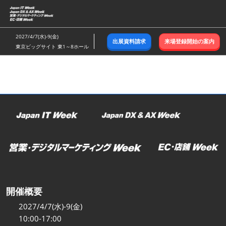
ス
キ
ッ
2027/4/7(水)-9(金)
出展資料請求
来場登録開始の案内
プ
東京ビッグサイト 東1～8ホール
し
て
進
む
開催概要
2027/4/7(水)-9(金)
10:00-17:00