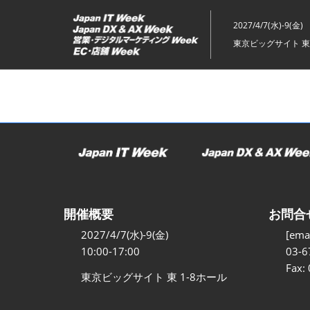
ス
キ
2027/4/7(水)-9(金)
ッ
東京ビッグサイト 東
プ
し
て
進
む
開催概要
お問合
2027/4/7(水)-9(金)
[emai
10:00-17:00
03-6
Fax:
東京ビッグサイト 東 1-8ホール