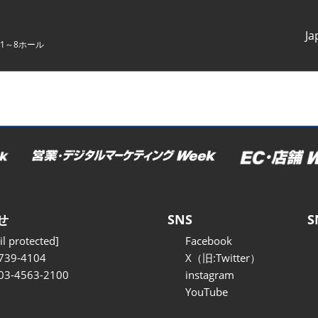
Ja
1～8ホール
Japanes
English
せ
SNS
S
l protected]
Facebook
739-4104
X（旧:Twitter）
 03-4563-2100
instagram
YouTube