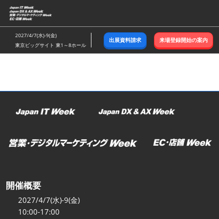
ス
キ
ッ
2027/4/7(水)-9(金)
出展資料請求
来場登録開始の案内
プ
東京ビッグサイト 東1～8ホール
し
て
進
む
開催概要
2027/4/7(水)-9(金)
10:00-17:00