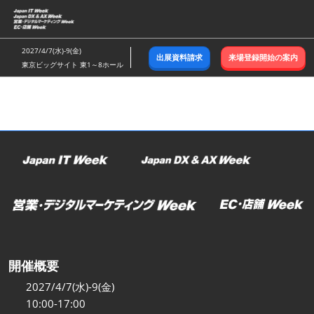
ス
キ
ッ
2027/4/7(水)-9(金)
出展資料請求
来場登録開始の案内
プ
東京ビッグサイト 東1～8ホール
し
て
進
む
開催概要
2027/4/7(水)-9(金)
10:00-17:00