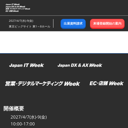
ス
キ
ッ
2027/4/7(水)-9(金)
出展資料請求
来場登録開始の案内
プ
東京ビッグサイト 東1～8ホール
し
て
進
む
開催概要
2027/4/7(水)-9(金)
10:00-17:00