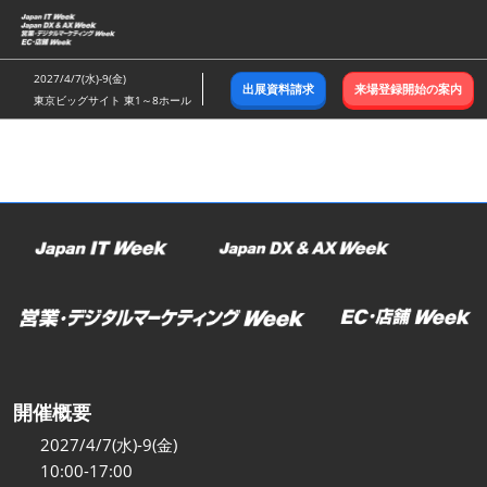
ス
キ
ッ
2027/4/7(水)-9(金)
出展資料請求
来場登録開始の案内
プ
東京ビッグサイト 東1～8ホール
し
て
進
む
開催概要
2027/4/7(水)-9(金)
10:00-17:00