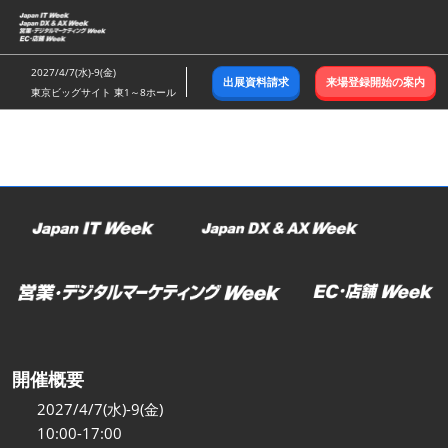
ス
キ
ッ
2027/4/7(水)-9(金)
出展資料請求
来場登録開始の案内
プ
東京ビッグサイト 東1～8ホール
し
て
進
む
開催概要
2027/4/7(水)-9(金)
10:00-17:00