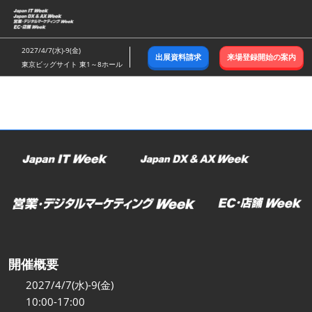
ス
キ
ッ
2027/4/7(水)-9(金)
出展資料請求
来場登録開始の案内
プ
東京ビッグサイト 東1～8ホール
し
て
進
む
開催概要
2027/4/7(水)-9(金)
10:00-17:00