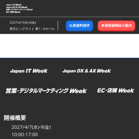
ス
キ
ッ
2027/4/7(水)-9(金)
出展資料請求
来場登録開始の案内
プ
東京ビッグサイト 東1～8ホール
し
て
進
む
開催概要
2027/4/7(水)-9(金)
10:00-17:00