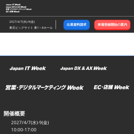
ス
キ
ッ
2027/4/7(水)-9(金)
出展資料請求
来場登録開始の案内
プ
東京ビッグサイト 東1～8ホール
し
て
進
む
開催概要
2027/4/7(水)-9(金)
10:00-17:00