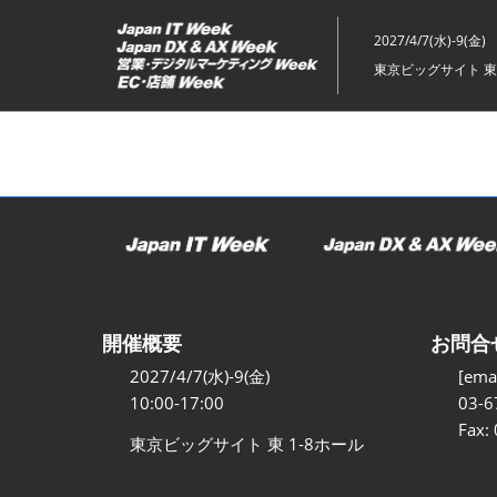
ス
キ
2027/4/7(水)-9(金)
ッ
東京ビッグサイト 東
プ
し
て
進
む
開催概要
お問合
2027/4/7(水)-9(金)
[emai
10:00-17:00
03-6
Fax:
東京ビッグサイト 東 1-8ホール