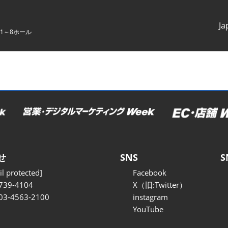
Ja
1～8ホール
Japanes
English
せ
SNS
S
l protected]
Facebook
739-4104
X（旧:Twitter）
 03-4563-2100
instagram
YouTube