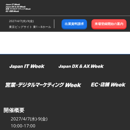
ス
キ
ッ
2027/4/7(水)-9(金)
出展資料請求
来場登録開始の案内
プ
東京ビッグサイト 東1～8ホール
し
て
進
む
開催概要
2027/4/7(水)-9(金)
10:00-17:00