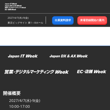
ス
キ
ッ
2027/4/7(水)-9(金)
出展資料請求
来場登録開始の案内
プ
東京ビッグサイト 東1～8ホール
し
て
進
む
開催概要
2027/4/7(水)-9(金)
10:00-17:00