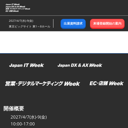
ス
キ
ッ
2027/4/7(水)-9(金)
出展資料請求
来場登録開始の案内
プ
東京ビッグサイト 東1～8ホール
し
て
進
む
開催概要
2027/4/7(水)-9(金)
10:00-17:00