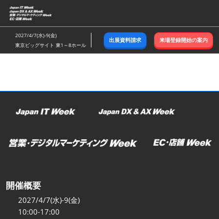
ス
キ
ッ
2027/4/7(水)-9(金)
出展資料請求
来場登録開始の案内
プ
東京ビッグサイト 東1～8ホール
し
て
進
む
開催概要
2027/4/7(水)-9(金)
10:00-17:00