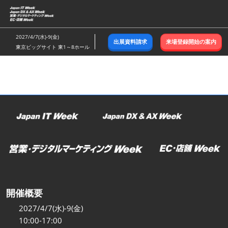
ス
キ
ッ
2027/4/7(水)-9(金)
出展資料請求
来場登録開始の案内
プ
東京ビッグサイト 東1～8ホール
し
て
進
む
開催概要
2027/4/7(水)-9(金)
10:00-17:00