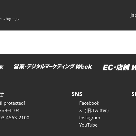
Ja
1～8ホール
Japanes
English
せ
SNS
S
l protected]
Facebook
739-4104
X（旧:Twitter）
 03-4563-2100
instagram
YouTube