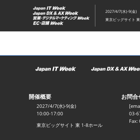
ス
キ
2027/4/7(水)-9(金)
ッ
東京ビッグサイト 東
プ
し
て
進
む
開催概要
お問合
2027/4/7(水)-9(金)
[emai
10:00-17:00
03-6
Fax:
東京ビッグサイト 東 1-8ホール