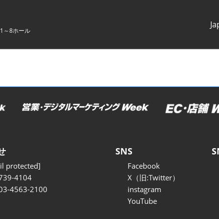
Ja
1～8ホール
Japanes
English
せ
SNS
S
l protected]
Facebook
739-4104
X（旧:Twitter）
 03-4563-2100
instagram
YouTube