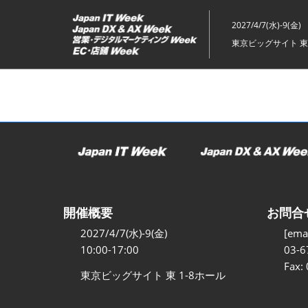
ス
キ
2027/4/7(水)-9(金)
ッ
東京ビッグサイト 東
プ
し
て
進
む
開催概要
お問合
2027/4/7(水)-9(金)
[emai
10:00-17:00
03-6
Fax:
東京ビッグサイト 東 1-8ホール