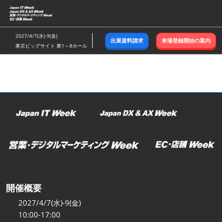
ス
キ
ッ
2027/4/7(水)-9(金)
出展資料請求
来場登録開始の案内
プ
東京ビッグサイト 東1～8ホール
し
て
進
む
開催概要
2027/4/7(水)-9(金)
10:00-17:00