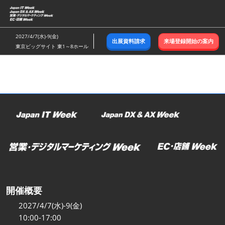
ス
キ
ッ
2027/4/7(水)-9(金)
出展資料請求
来場登録開始の案内
プ
東京ビッグサイト 東1～8ホール
し
て
進
む
開催概要
2027/4/7(水)-9(金)
10:00-17:00