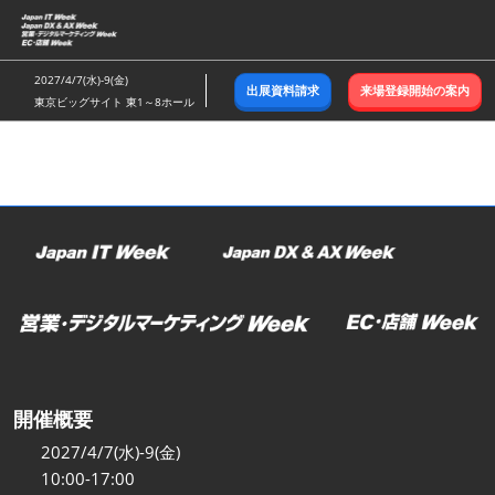
ス
キ
ッ
2027/4/7(水)-9(金)
出展資料請求
来場登録開始の案内
プ
東京ビッグサイト 東1～8ホール
し
て
進
む
開催概要
2027/4/7(水)-9(金)
10:00-17:00