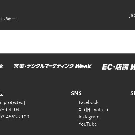
Ja
1～8ホール
Japanes
English
せ
SNS
S
l protected]
Facebook
739-4104
X（旧:Twitter）
 03-4563-2100
instagram
YouTube