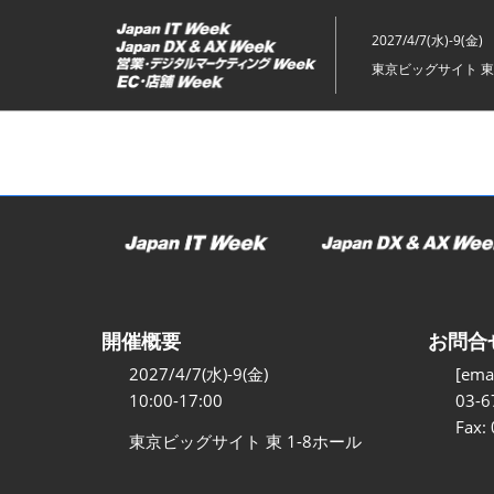
ス
キ
2027/4/7(水)-9(金)
ッ
東京ビッグサイト 東
プ
し
て
進
む
開催概要
お問合
2027/4/7(水)-9(金)
[emai
10:00-17:00
03-6
Fax:
東京ビッグサイト 東 1-8ホール