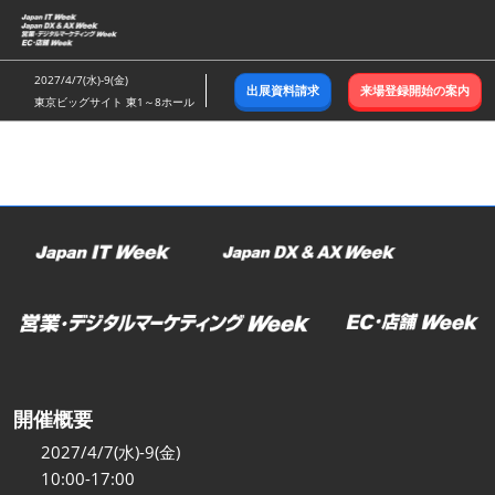
ス
キ
ッ
2027/4/7(水)-9(金)
出展資料請求
来場登録開始の案内
プ
東京ビッグサイト 東1～8ホール
し
て
進
む
開催概要
2027/4/7(水)-9(金)
10:00-17:00