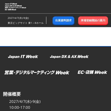
ス
キ
ッ
2027/4/7(水)-9(金)
出展資料請求
来場登録開始の案内
プ
東京ビッグサイト 東1～8ホール
し
て
進
む
開催概要
2027/4/7(水)-9(金)
10:00-17:00