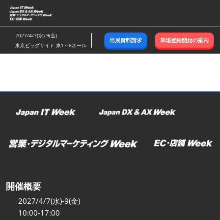
ス
キ
ッ
2027/4/7(水)-9(金)
出展資料請求
来場登録開始の案内
プ
東京ビッグサイト 東1～8ホール
し
て
進
む
開催概要
2027/4/7(水)-9(金)
10:00-17:00