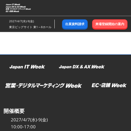
ス
キ
ッ
2027/4/7(水)-9(金)
出展資料請求
来場登録開始の案内
プ
東京ビッグサイト 東1～8ホール
し
て
進
む
開催概要
2027/4/7(水)-9(金)
10:00-17:00