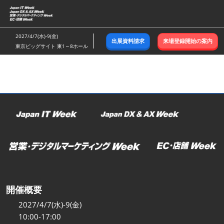
ス
キ
ッ
2027/4/7(水)-9(金)
出展資料請求
来場登録開始の案内
プ
東京ビッグサイト 東1～8ホール
し
て
進
む
開催概要
2027/4/7(水)-9(金)
10:00-17:00