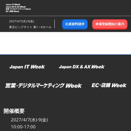
ス
キ
ッ
2027/4/7(水)-9(金)
出展資料請求
来場登録開始の案内
プ
東京ビッグサイト 東1～8ホール
し
て
進
む
開催概要
2027/4/7(水)-9(金)
10:00-17:00