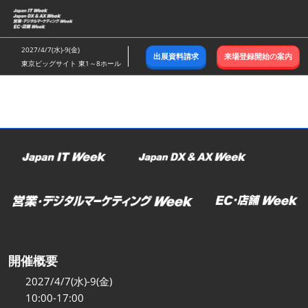
ス
キ
ッ
2027/4/7(水)-9(金)
出展資料請求
来場登録開始の案内
プ
東京ビッグサイト 東1～8ホール
し
て
進
む
開催概要
2027/4/7(水)-9(金)
10:00-17:00