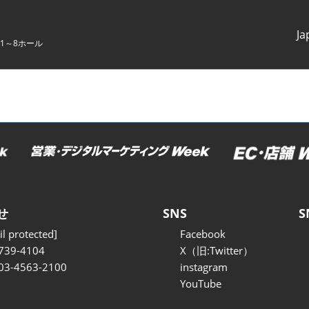
Ja
1～8ホール
Japanes
English
せ
SNS
S
l protected]
Facebook
739-4104
X（旧:Twitter）
 03-4563-2100
instagram
YouTube