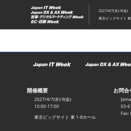
ス
キ
2027/4/7(水)-9(金)
ッ
東京ビッグサイト 東
プ
し
て
進
む
開催概要
お問合
2027/4/7(水)-9(金)
[emai
10:00-17:00
03-6
Fax:
東京ビッグサイト 東 1-8ホール