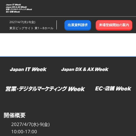
ス
キ
ッ
2027/4/7(水)-9(金)
出展資料請求
来場登録開始の案内
プ
東京ビッグサイト 東1～8ホール
し
て
進
む
開催概要
2027/4/7(水)-9(金)
10:00-17:00