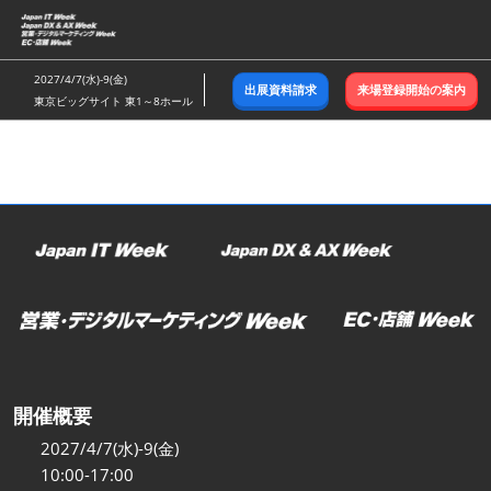
ス
キ
ッ
2027/4/7(水)-9(金)
出展資料請求
来場登録開始の案内
プ
東京ビッグサイト 東1～8ホール
し
て
進
む
開催概要
2027/4/7(水)-9(金)
10:00-17:00