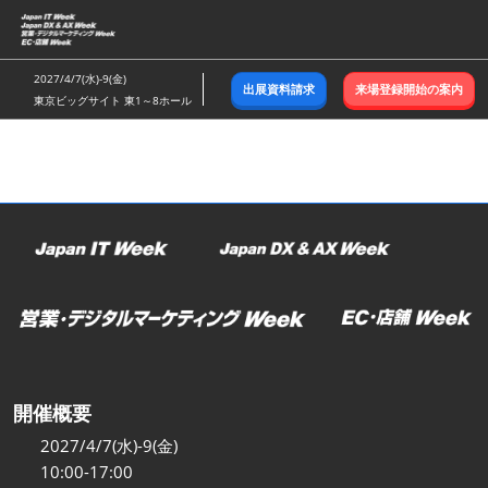
ス
キ
ッ
2027/4/7(水)-9(金)
出展資料請求
来場登録開始の案内
プ
東京ビッグサイト 東1～8ホール
し
て
進
む
開催概要
2027/4/7(水)-9(金)
10:00-17:00