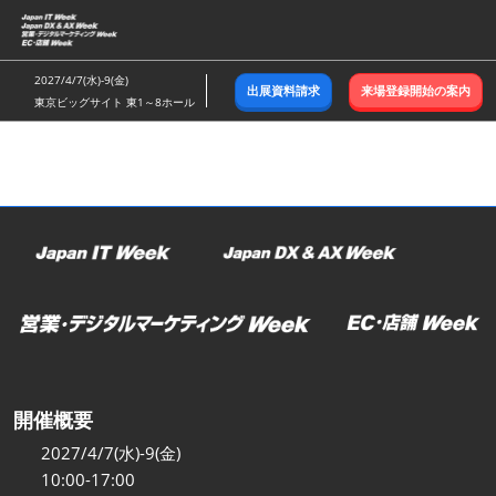
ス
キ
ッ
2027/4/7(水)-9(金)
出展資料請求
来場登録開始の案内
プ
東京ビッグサイト 東1～8ホール
し
て
進
む
開催概要
2027/4/7(水)-9(金)
10:00-17:00