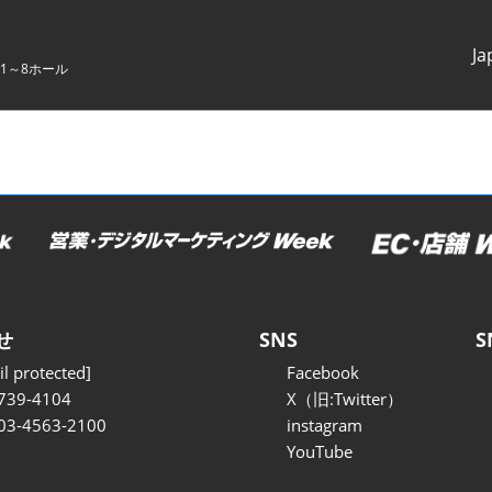
Ja
1～8ホール
Japanes
English
せ
SNS
S
l protected]
Facebook
739-4104
X（旧:Twitter）
 03-4563-2100
instagram
YouTube