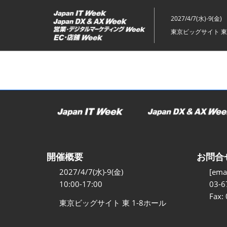
ス
キ
2027/4/7(水)-9(金)
ッ
東京ビッグサイト 東
プ
し
て
進
む
開催概要
お問合
2027/4/7(水)-9(金)
[emai
10:00-17:00
03-6
Fax:
東京ビッグサイト 東 1-8ホール