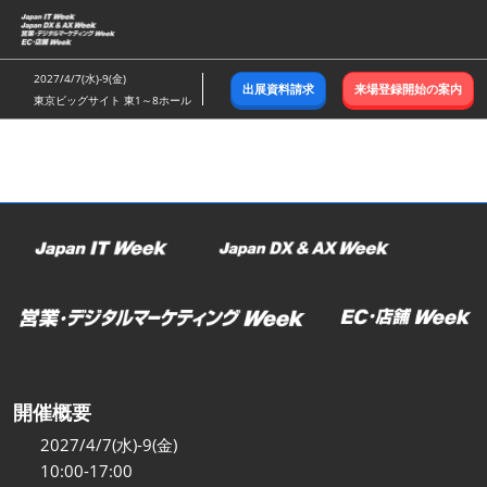
ス
キ
ッ
2027/4/7(水)-9(金)
出展資料請求
来場登録開始の案内
プ
東京ビッグサイト 東1～8ホール
し
て
進
む
開催概要
2027/4/7(水)-9(金)
10:00-17:00