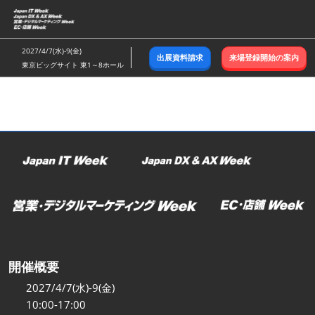
ス
キ
ッ
2027/4/7(水)-9(金)
出展資料請求
来場登録開始の案内
プ
東京ビッグサイト 東1～8ホール
し
て
進
む
開催概要
2027/4/7(水)-9(金)
10:00-17:00