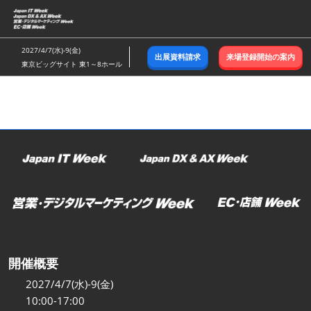
ス
キ
ッ
2027/4/7(水)-9(金)
出展資料請求
来場登録開始の案内
プ
東京ビッグサイト 東1～8ホール
し
て
進
む
開催概要
2027/4/7(水)-9(金)
10:00-17:00