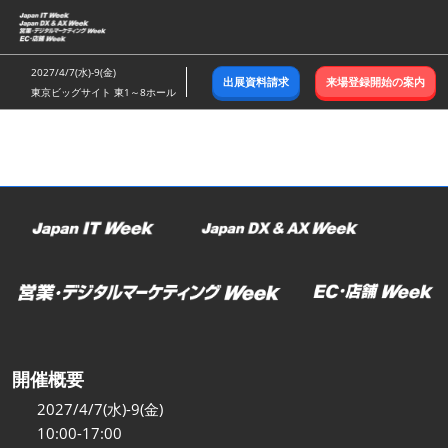
ス
キ
ッ
2027/4/7(水)-9(金)
出展資料請求
来場登録開始の案内
プ
東京ビッグサイト 東1～8ホール
し
て
進
む
開催概要
2027/4/7(水)-9(金)
10:00-17:00