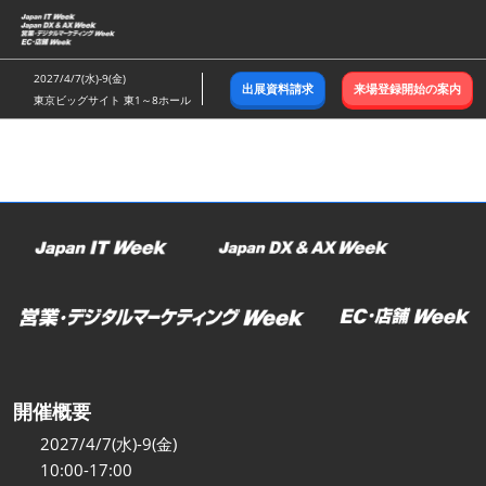
ス
キ
ッ
2027/4/7(水)-9(金)
出展資料請求
来場登録開始の案内
プ
東京ビッグサイト 東1～8ホール
し
て
進
む
開催概要
2027/4/7(水)-9(金)
10:00-17:00