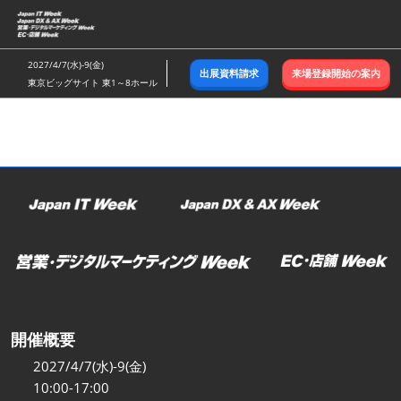
ス
キ
ッ
2027/4/7(水)-9(金)
出展資料請求
来場登録開始の案内
プ
東京ビッグサイト 東1～8ホール
し
て
進
む
開催概要
2027/4/7(水)-9(金)
10:00-17:00