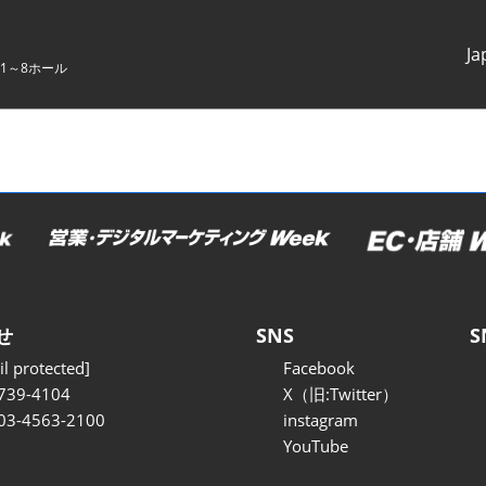
Ja
1～8ホール
Japanes
English
せ
SNS
S
l protected]
Facebook
739-4104
X（旧:Twitter）
 03-4563-2100
instagram
YouTube