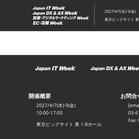
ス
キ
2027/4/7(水)-9(金)
ッ
東京ビッグサイト 東
プ
し
て
進
む
開催概要
お問合
2027/4/7(水)-9(金)
[emai
10:00-17:00
03-6
Fax:
東京ビッグサイト 東 1-8ホール