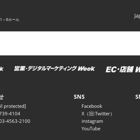
Ja
1～8ホール
Japanes
English
せ
SNS
S
l protected]
Facebook
739-4104
X（旧:Twitter）
 03-4563-2100
instagram
YouTube