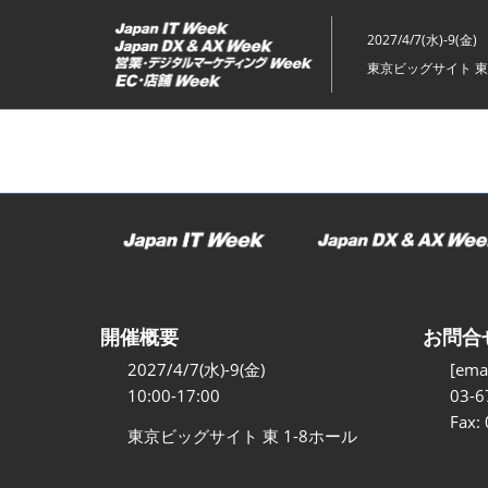
ス
キ
2027/4/7(水)-9(金)
ッ
東京ビッグサイト 東
プ
し
て
進
む
開催概要
お問合
2027/4/7(水)-9(金)
[emai
10:00-17:00
03-6
Fax:
東京ビッグサイト 東 1-8ホール