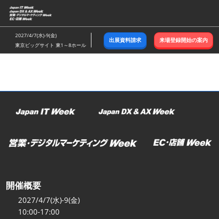
ス
キ
ッ
2027/4/7(水)-9(金)
出展資料請求
来場登録開始の案内
プ
東京ビッグサイト 東1～8ホール
し
て
進
む
開催概要
2027/4/7(水)-9(金)
10:00-17:00